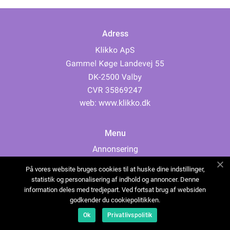
Adress
web:
www.klikko.dk
Menu
Annonsering
Om oss
På vores website bruges cookies til at huske dine indstillinger,
Cookies
statistik og personalisering af indhold og annoncer. Denne
information deles med tredjepart. Ved fortsat brug af websiden
Kontakta oss
godkender du cookiepolitikken.
Sitemap
Ok
Privatlivspolitik