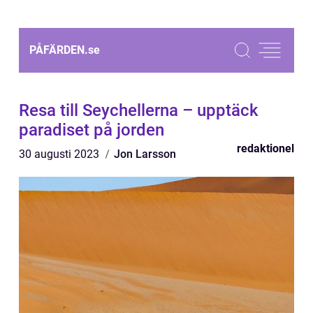
PÅFÄRDEN.
se
Resa till Seychellerna – upptäck
paradiset på jorden
redaktionel
30 augusti 2023
Jon Larsson