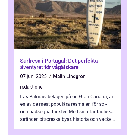
Surfresa i Portugal: Det perfekta
äventyret för vågälskare
07 juni 2025
Malin Lindgren
redaktionel
Las Palmas, belägen på ön Gran Canaria, är
en av de mest populära resmålen för sol-
och badsugna turister. Med sina fantastiska
stränder, pittoreska byar, historia och vacker
natur attraherar staden m...