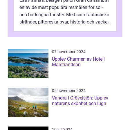
Las Palmas, belägen på ön Gran Canaria, är
en av de mest populära resmålen för sol-
och badsugna turister. Med sina fantastiska
stränder, pittoreska byar, historia och vacker
natur attraherar staden m...
07 november 2024
Upplev Charmen av Hotell
Marstrandsön
05 november 2024
Vandra i Grövelsjön: Upplev
naturens skönhet och lugn
10 juli 2024