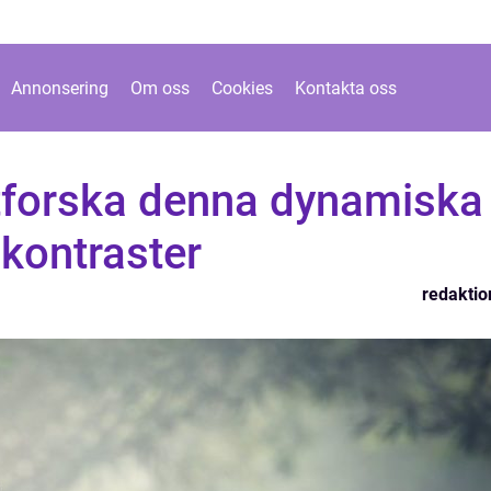
Annonsering
Om oss
Cookies
Kontakta oss
tforska denna dynamiska
 kontraster
redaktio