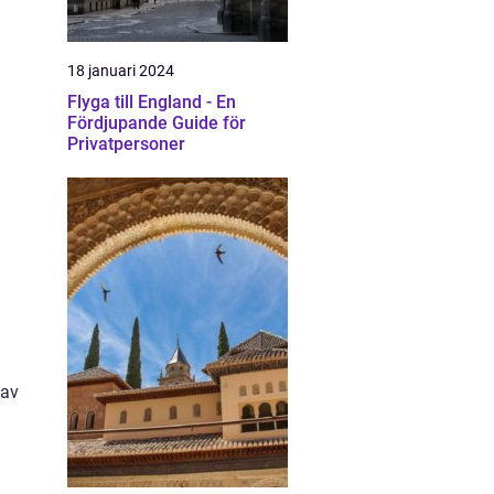
18 januari 2024
Flyga till England - En
Fördjupande Guide för
Privatpersoner
 av
d