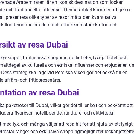
renade Arabemiraten, är en ikonisk destination som lockar
de och traditionella influenser. Denna artikel kommer att ge en
ai, presentera olika typer av resor, mäta den kvantitativa
skillnaderna mellan dem och utforska historiska för- och
sikt av resa Dubai
kyskrapor, fantastiska shoppingmöjligheter, lyxiga hotell och
ältdegel av kulturella och etniska influenser och erbjuder en un
. Dess strategiska läge vid Persiska viken gör det också till en
e affärs- och fritidsresenärer.
ntation av resa Dubai
a paketresor till Dubai, vilket gör det till enkelt och bekvämt att
dera flygresor, hotellboende, rundturer och aktiviteter.
 med lyx, och många väljer att resa hit för att njuta av ett lyxigt
etrestauranger och exklusiva shoppingmöjligheter lockar jetsette