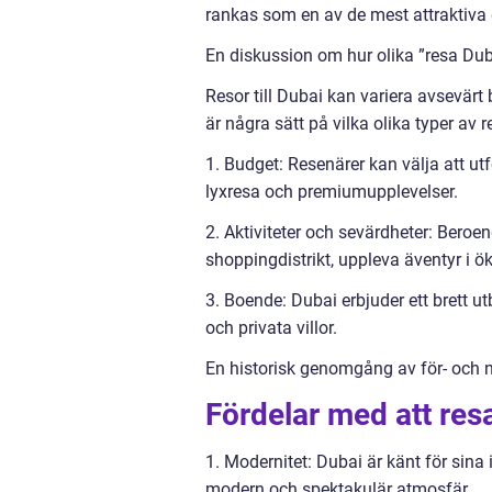
rankas som en av de mest attraktiva d
En diskussion om hur olika ”resa Duba
Resor till Dubai kan variera avsevärt
är några sätt på vilka olika typer av r
1. Budget: Resenärer kan välja att utf
lyxresa och premiumupplevelser.
2. Aktiviteter och sevärdheter: Beroe
shoppingdistrikt, uppleva äventyr i ök
3. Boende: Dubai erbjuder ett brett utb
och privata villor.
En historisk genomgång av för- och 
Fördelar med att resa 
1. Modernitet: Dubai är känt för sina 
modern och spektakulär atmosfär.