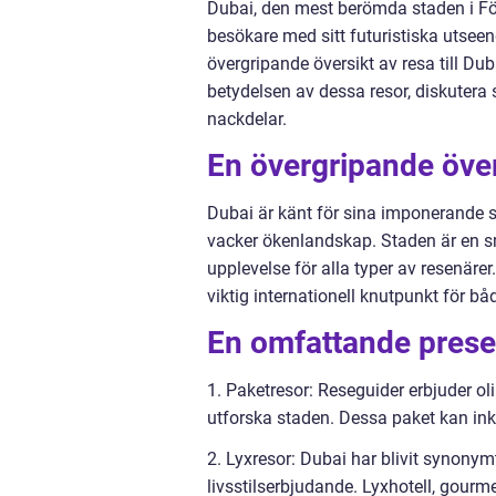
Dubai, den mest berömda staden i Fö
besökare med sitt futuristiska utseen
övergripande översikt av resa till Dub
betydelsen av dessa resor, diskutera 
nackdelar.
En övergripande över
Dubai är känt för sina imponerande s
vacker ökenlandskap. Staden är en sm
upplevelse för alla typer av resenärer
viktig internationell knutpunkt för båd
En omfattande prese
1. Paketresor: Reseguider erbjuder olik
utforska staden. Dessa paket kan inklu
2. Lyxresor: Dubai har blivit synonymt
livsstilserbjudande. Lyxhotell, gourm