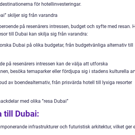
estinationerna för hotellinvesteringar.
i” skiljer sig från varandra
 beroende på resenärers intressen, budget och syfte med resan. 
esor till Dubai kan skilja sig från varandra:
orska Dubai på olika budgetar, från budgetvänliga alternativ till
nde på resenärers intressen kan de välja att utforska
nen, besöka temaparker eller fördjupa sig i stadens kulturella ar
ud av boendealternativ, från prisvärda hotell till lyxiga resorter
nackdelar med olika ”resa Dubai”
till Dubai:
imponerande infrastrukturer och futuristisk arkitektur, vilket ger 