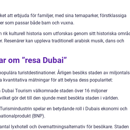
et att erbjuda för familjer, med sina temaparker, förstklassiga
ter som passar både barn och vuxna.
n rik kulturell historia som utforskas genom sitt historiska områ
 Resenärer kan uppleva traditionell arabisk musik, dans och
ar om ”resa Dubai”
populära turistdestinationer. Årligen besöks staden av miljontals
ra kvantitativa mätningar för att belysa dess popularitet:
från Dubai Tourism välkomnade staden över 16 miljoner
ilket gör det till den sjunde mest besökta staden i världen.
Turismindustrin spelar en betydande roll i Dubais ekonomi och
onationalprodukt (BNP).
 antal lyxhotell och övernattningsalternativ för besökare. Staden