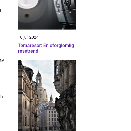
a
10 juli 2024
Temaresor: En oförglömlig
resetrend
 av
ch