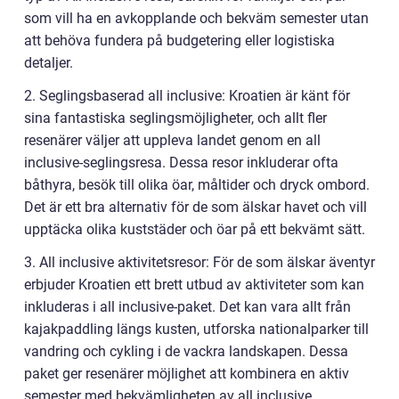
som vill ha en avkopplande och bekväm semester utan
att behöva fundera på budgetering eller logistiska
detaljer.
2. Seglingsbaserad all inclusive: Kroatien är känt för
sina fantastiska seglingsmöjligheter, och allt fler
resenärer väljer att uppleva landet genom en all
inclusive-seglingsresa. Dessa resor inkluderar ofta
båthyra, besök till olika öar, måltider och dryck ombord.
Det är ett bra alternativ för de som älskar havet och vill
upptäcka olika kuststäder och öar på ett bekvämt sätt.
3. All inclusive aktivitetsresor: För de som älskar äventyr
erbjuder Kroatien ett brett utbud av aktiviteter som kan
inkluderas i all inclusive-paket. Det kan vara allt från
kajakpaddling längs kusten, utforska nationalparker till
vandring och cykling i de vackra landskapen. Dessa
paket ger resenärer möjlighet att kombinera en aktiv
semester med bekvämligheten av all inclusive.