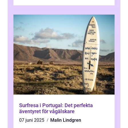
natur attraherar staden m...
Surfresa i Portugal: Det perfekta
äventyret för vågälskare
07 juni 2025
Malin Lindgren