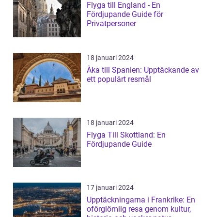
Flyga till England - En
Fördjupande Guide för
Privatpersoner
18 januari 2024
Åka till Spanien: Upptäckande av
ett populärt resmål
18 januari 2024
Flyga Till Skottland: En
Fördjupande Guide
17 januari 2024
Upptäckningarna i Frankrike: En
oförglömlig resa genom kultur,