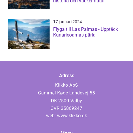
historia och vacker natur
17 januari 2024
Flyga till Las Palmas - Upptäck
Kanarieöarnas pärla
Adress
web:
www.klikko.dk