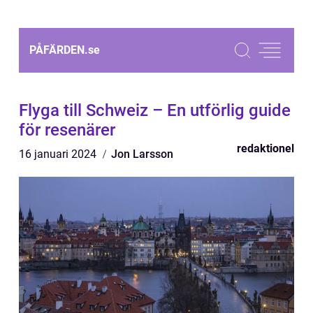
PÅFÄRDEN.
se
Flyga till Schweiz – En utförlig guide
för resenärer
redaktionel
16 januari 2024
Jon Larsson