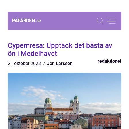
PÅFÄRDEN.
se
Cypernresa: Upptäck det bästa av
ön i Medelhavet
redaktionel
21 oktober 2023
Jon Larsson