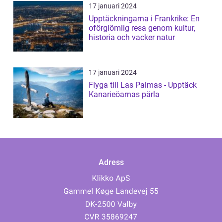
17 januari 2024
Upptäckningarna i Frankrike: En
oförglömlig resa genom kultur,
historia och vacker natur
17 januari 2024
Flyga till Las Palmas - Upptäck
Kanarieöarnas pärla
Adress