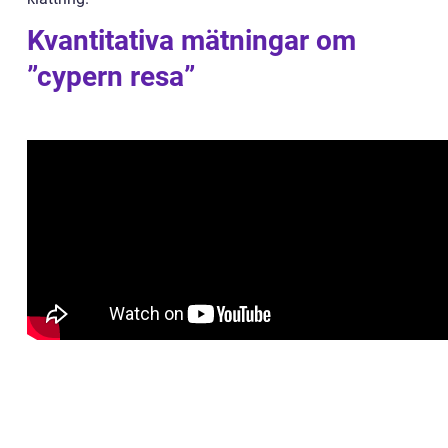
Kvantitativa mätningar om
”cypern resa”