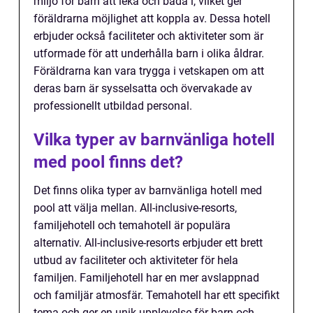
miljö för barn att leka och bada i, vilket ger
föräldrarna möjlighet att koppla av. Dessa hotell
erbjuder också faciliteter och aktiviteter som är
utformade för att underhålla barn i olika åldrar.
Föräldrarna kan vara trygga i vetskapen om att
deras barn är sysselsatta och övervakade av
professionellt utbildad personal.
Vilka typer av barnvänliga hotell
med pool finns det?
Det finns olika typer av barnvänliga hotell med
pool att välja mellan. All-inclusive-resorts,
familjehotell och temahotell är populära
alternativ. All-inclusive-resorts erbjuder ett brett
utbud av faciliteter och aktiviteter för hela
familjen. Familjehotell har en mer avslappnad
och familjär atmosfär. Temahotell har ett specifikt
tema och ger en unik upplevelse för barn och