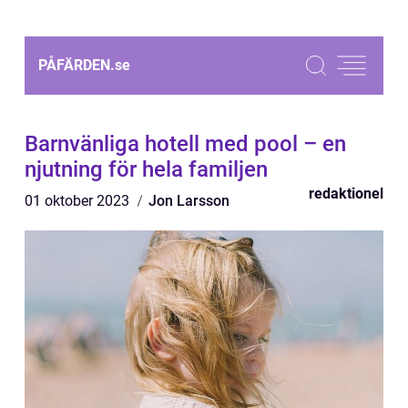
PÅFÄRDEN.
se
Barnvänliga hotell med pool – en
njutning för hela familjen
redaktionel
01 oktober 2023
Jon Larsson