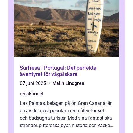
Surfresa i Portugal: Det perfekta
äventyret för vågälskare
07 juni 2025
Malin Lindgren
redaktionel
Las Palmas, belägen på ön Gran Canaria, är
en av de mest populära resmålen för sol-
och badsugna turister. Med sina fantastiska
stränder, pittoreska byar, historia och vacker
natur attraherar staden m...