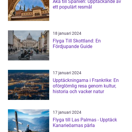
Åka till Spanien: Upptäckande av
ett populärt resmål
18 januari 2024
Flyga Till Skottland: En
Fördjupande Guide
17 januari 2024
Upptäckningarna i Frankrike: En
oförglömlig resa genom kultur,
historia och vacker natur
17 januari 2024
Flyga till Las Palmas - Upptäck
Kanarieöarnas pärla