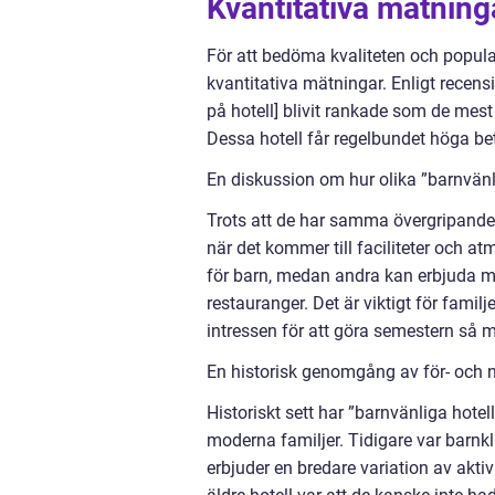
Kvantitativa mätning
För att bedöma kvaliteten och popular
kvantitativa mätningar. Enligt recen
på hotell] blivit rankade som de mes
Dessa hotell får regelbundet höga bety
En diskussion om hur olika ”barnvänli
Trots att de har samma övergripande m
när det kommer till faciliteter och at
för barn, medan andra kan erbjuda me
restauranger. Det är viktigt för famil
intressen för att göra semestern så m
En historisk genomgång av för- och n
Historiskt sett har ”barnvänliga hot
moderna familjer. Tidigare var barnk
erbjuder en bredare variation av akti