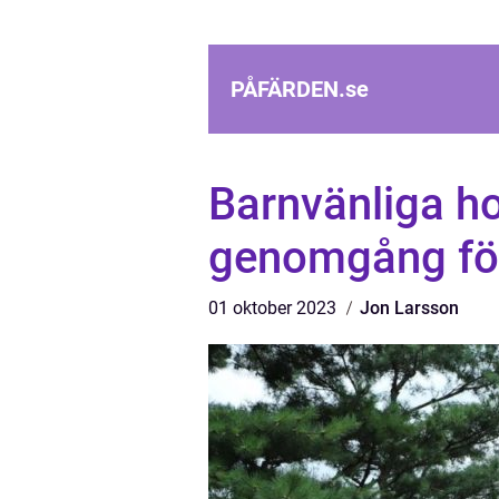
PÅFÄRDEN.
se
Barnvänliga ho
genomgång för
01 oktober 2023
Jon Larsson