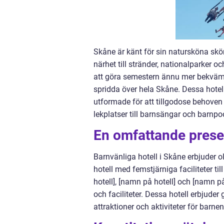
Skåne är känt för sin natursköna skön
närhet till stränder, nationalparker oc
att göra semestern ännu mer bekväm o
spridda över hela Skåne. Dessa hotel
utformade för att tillgodose behoven 
lekplatser till barnsängar och barnpoo
En omfattande presen
Barnvänliga hotell i Skåne erbjuder oli
hotell med femstjärniga faciliteter t
hotell], [namn på hotell] och [namn på
och faciliteter. Dessa hotell erbjud
attraktioner och aktiviteter för barnen