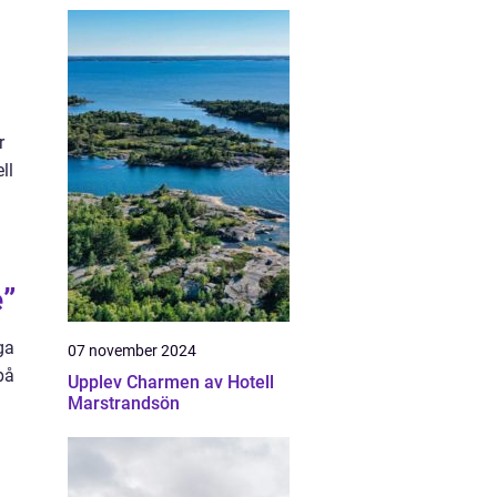
r
ll
e”
ga
07 november 2024
på
Upplev Charmen av Hotell
Marstrandsön