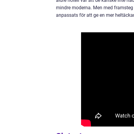
äldre hotell var att de kanske inte h
mindre moderna. Men med framsteg in
anpassats för att ge en mer heltäckan