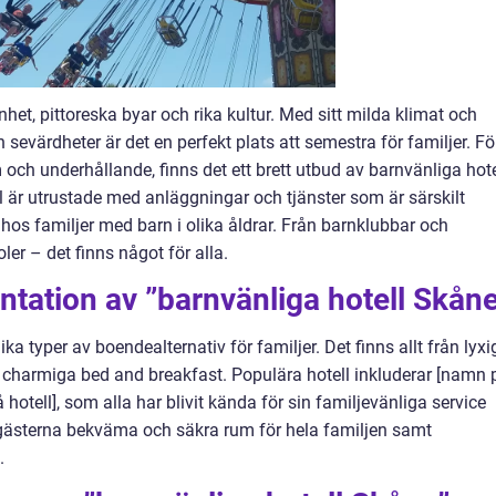
het, pittoreska byar och rika kultur. Med sitt milda klimat och
h sevärdheter är det en perfekt plats att semestra för familjer. Fö
ch underhållande, finns det ett brett utbud av barnvänliga hote
l är utrustade med anläggningar och tjänster som är särskilt
hos familjer med barn i olika åldrar. Från barnklubbar och
ler – det finns något för alla.
tation av ”barnvänliga hotell Skån
ka typer av boendealternativ för familjer. Det finns allt från lyxi
ill charmiga bed and breakfast. Populära hotell inkluderar [namn 
 hotell], som alla har blivit kända för sin familjevänliga service
er gästerna bekväma och säkra rum för hela familjen samt
.