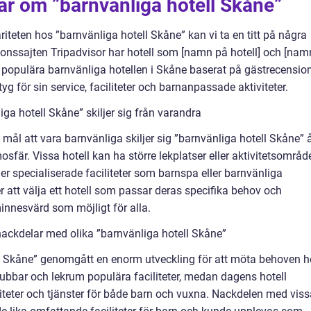
ar om ”barnvänliga hotell Skåne”
iteten hos ”barnvänliga hotell Skåne” kan vi ta en titt på några
sionssajten Tripadvisor har hotell som [namn på hotell] och [nam
t populära barnvänliga hotellen i Skåne baserat på gästrecension
g för sin service, faciliteter och barnanpassade aktiviteter.
ga hotell Skåne” skiljer sig från varandra
ål att vara barnvänliga skiljer sig ”barnvänliga hotell Skåne” 
mosfär. Vissa hotell kan ha större lekplatser eller aktivitetsområd
r specialiserade faciliteter som barnspa eller barnvänliga
jer att välja ett hotell som passar deras specifika behov och
innesvärd som möjligt för alla.
ackdelar med olika ”barnvänliga hotell Skåne”
ell Skåne” genomgått en enorm utveckling för att möta behoven 
lubbar och lekrum populära faciliteter, medan dagens hotell
viteter och tjänster för både barn och vuxna. Nackdelen med viss