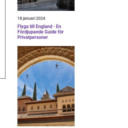
18 januari 2024
Flyga till England - En
Fördjupande Guide för
Privatpersoner