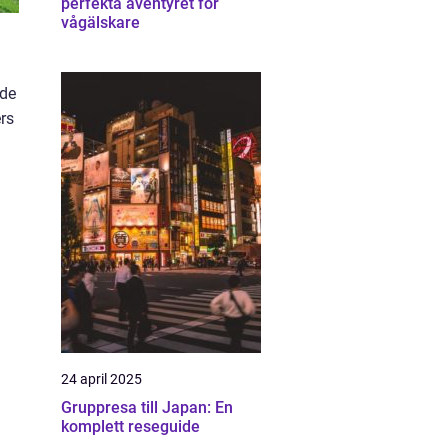
perfekta äventyret för
vågälskare
nde
rs
24 april 2025
Gruppresa till Japan: En
komplett reseguide