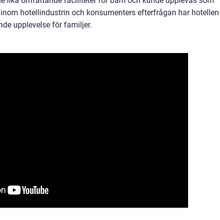
ade lika omfattande faciliteter för barn och kunde upplevas som
om hotellindustrin och konsumenters efterfrågan har hotellen
de upplevelse för familjer.