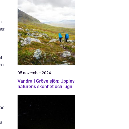
n
er.
åt
en
05 november 2024
Vandra i Grövelsjön: Upplev
naturens skönhet och lugn
hos
a