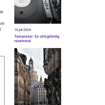
de
och
l
10 juli 2024
Temaresor: En oförglömlig
resetrend