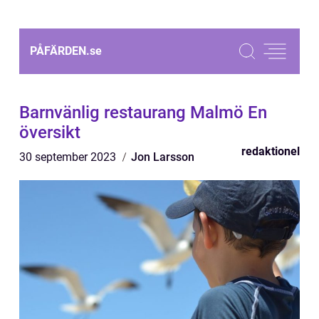
PÅFÄRDEN.
se
Barnvänlig restaurang Malmö En
översikt
redaktionel
30 september 2023
Jon Larsson