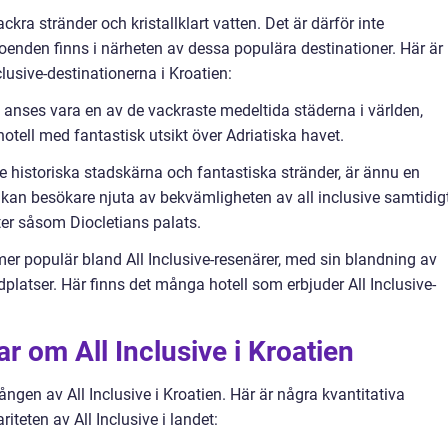
ckra stränder och kristallklart vatten. Det är därför inte
oenden finns i närheten av dessa populära destinationer. Här är
lusive-destinationerna i Kroatien:
anses vara en av de vackraste medeltida städerna i världen,
-hotell med fantastisk utsikt över Adriatiska havet.
de historiska stadskärna och fantastiska stränder, är ännu en
r kan besökare njuta av bekvämligheten av all inclusive samtidig
ter såsom Diocletians palats.
tmer populär bland All Inclusive-resenärer, med sin blandning av
platser. Här finns det många hotell som erbjuder All Inclusive-
r om All Inclusive i Kroatien
gen av All Inclusive i Kroatien. Här är några kvantitativa
iteten av All Inclusive i landet: