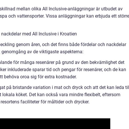
ig skillnad mellan olika All Inclusive-anläggningar är utbudet av
r, spa och vattensporter. Vissa anläggningar kan erbjuda ett störr
nackdelar med All Inclusive i Kroatien
utveckling genom åren, och det finns både fördelar och nackdelar
sk genomgång av de viktigaste aspekterna:
illtalande för många resenärer på grund av den bekvämlighet det
cker inkluderade sparar tid och pengar för resenärer, och de kan
t behöva oroa sig för extra kostnader.
at på bristande variation i mat och dryck och att det kan leda til
 lokala köket. Det kan också vara mindre flexibelt, eftersom
 resortens faciliteter för måltider och drycker.