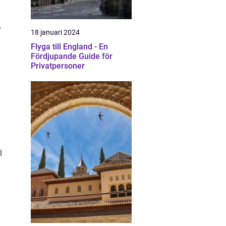
e
18 januari 2024
Flyga till England - En
Fördjupande Guide för
Privatpersoner
l