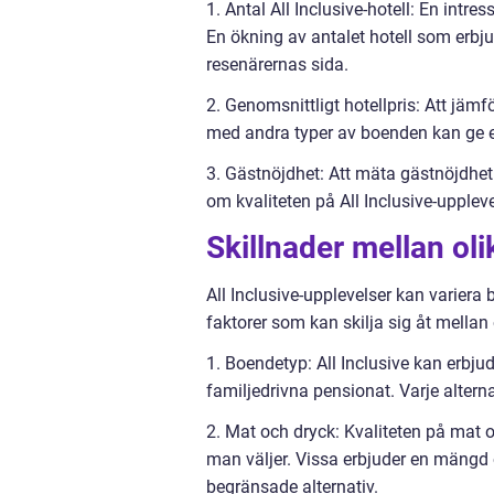
1. Antal All Inclusive-hotell: En intre
En ökning av antalet hotell som erbj
resenärernas sida.
2. Genomsnittligt hotellpris: Att jämfö
med andra typer av boenden kan ge e
3. Gästnöjdhet: Att mäta gästnöjdhe
om kvaliteten på All Inclusive-uppleve
Skillnader mellan olik
All Inclusive-upplevelser kan variera 
faktorer som kan skilja sig åt mellan 
1. Boendetyp: All Inclusive kan erbjud
familjedrivna pensionat. Varje altern
2. Mat och dryck: Kvaliteten på mat oc
man väljer. Vissa erbjuder en mängd 
begränsade alternativ.