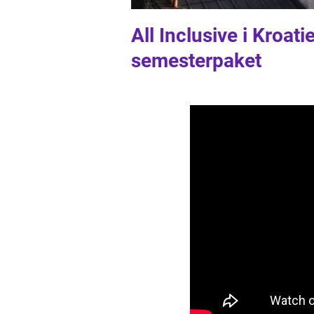
All Inclusive i Kroat
semesterpaket