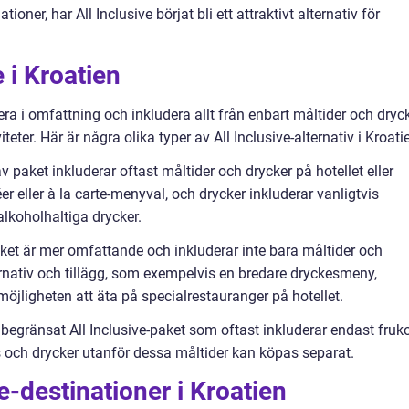
oner, har All Inclusive börjat bli ett attraktivt alternativ för
e i Kroatien
iera i omfattning och inkludera allt från enbart måltider och dryc
teter. Här är några olika typer av All Inclusive-alternativ i Kroati
v paket inkluderar oftast måltider och drycker på hotellet eller
er eller à la carte-menyval, och drycker inkluderar vanligtvis
alkoholhaltiga drycker.
paket är mer omfattande och inkluderar inte bara måltider och
ernativ och tillägg, som exempelvis en bredare dryckesmeny,
öjligheten att äta på specialrestauranger på hotellet.
er begränsat All Inclusive-paket som oftast inkluderar endast fruko
 och drycker utanför dessa måltider kan köpas separat.
e-destinationer i Kroatien