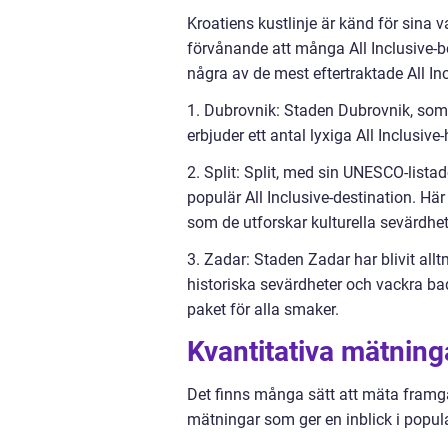
Kroatiens kustlinje är känd för sina va
förvånande att många All Inclusive-b
några av de mest eftertraktade All Inc
1. Dubrovnik: Staden Dubrovnik, som 
erbjuder ett antal lyxiga All Inclusive
2. Split: Split, med sin UNESCO-lista
populär All Inclusive-destination. Hä
som de utforskar kulturella sevärdhe
3. Zadar: Staden Zadar har blivit all
historiska sevärdheter och vackra bad
paket för alla smaker.
Kvantitativa mätninga
Det finns många sätt att mäta framgån
mätningar som ger en inblick i popular