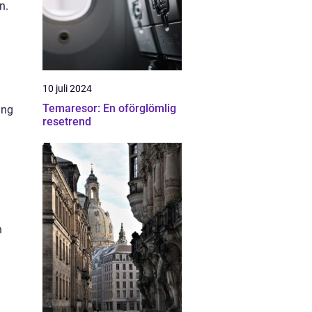
n.
10 juli 2024
Temaresor: En oförglömlig
ing
resetrend
h